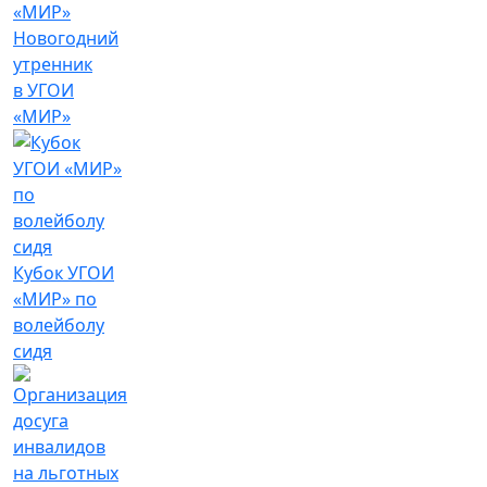
Новогодний
утренник
в УГОИ
«МИР»
Кубок УГОИ
«МИР» по
волейболу
сидя