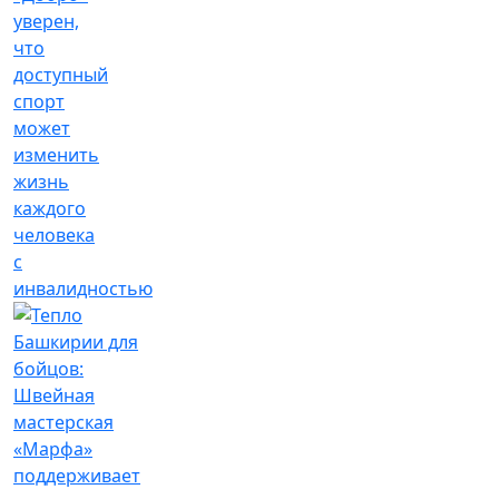
уверен,
что
доступный
спорт
может
изменить
жизнь
каждого
человека
с
инвалидностью