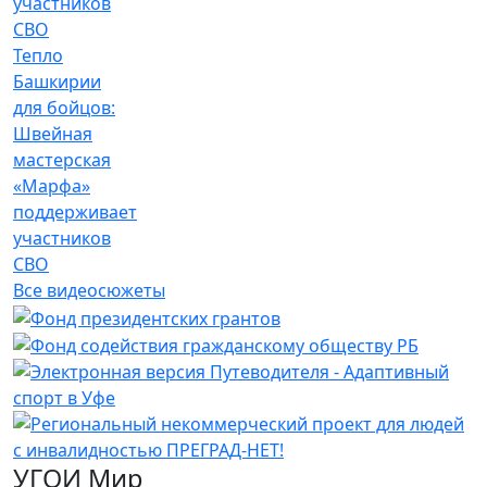
Тепло
Башкирии
для бойцов:
Швейная
мастерская
«Марфа»
поддерживает
участников
СВО
Все видеосюжеты
УГОИ Мир