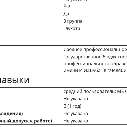
РФ
Да
3 группа
Глухота
Среднее профессиональное 
Государственное бюджетно
профессионального образо
имени И.И.Шуба" в г.Челяби
навыки
средний пользователь; MS O
Не указано
В (1 год)
владения)
Не указано
ный допуск к работе)
Не указано