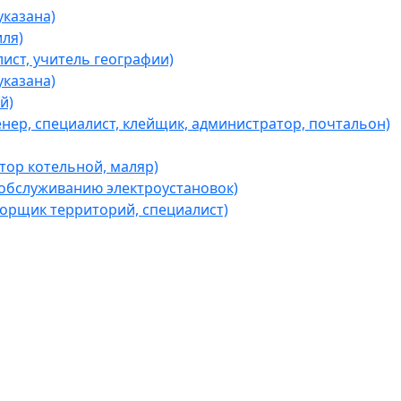
казана)
ля)
ист, учитель географии)
казана)
й)
ер, специалист, клейщик, администратор, почтальон)
ор котельной, маляр)
обслуживанию электроустановок)
борщик территорий, специалист)