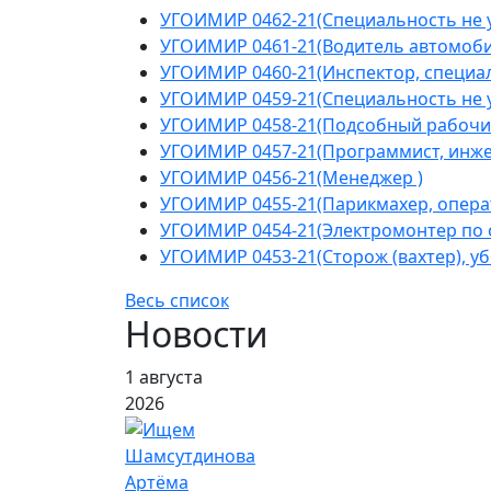
УГОИМИР 0462-21(Специальность не у
УГОИМИР 0461-21(Водитель автомоби
УГОИМИР 0460-21(Инспектор, специал
УГОИМИР 0459-21(Специальность не у
УГОИМИР 0458-21(Подсобный рабочи
УГОИМИР 0457-21(Программист, инжен
УГОИМИР 0456-21(Менеджер )
УГОИМИР 0455-21(Парикмахер, операт
УГОИМИР 0454-21(Электромонтер по 
УГОИМИР 0453-21(Сторож (вахтер), у
Весь список
Новости
1 августа
2026