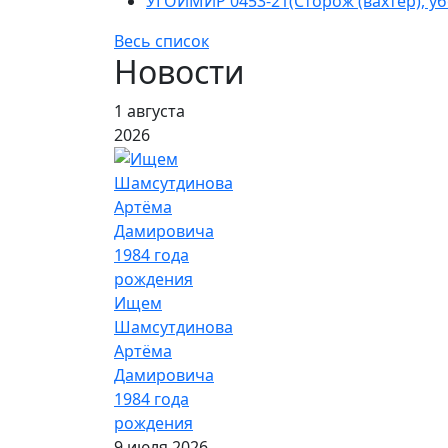
УГОИМИР 0453-21(Сторож (вахтер), у
Весь список
Новости
1 августа
2026
Ищем
Шамсутдинова
Артёма
Дамировича
1984 года
рождения
9 июля 2026