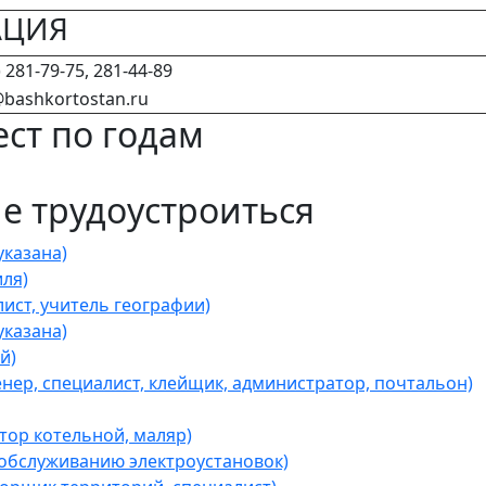
АЦИЯ
 281-79-75, 281-44-89
bashkortostan.ru
ст по годам
 трудоустроиться
казана)
ля)
ист, учитель географии)
казана)
й)
ер, специалист, клейщик, администратор, почтальон)
ор котельной, маляр)
обслуживанию электроустановок)