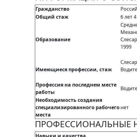
Гражданство
Росси
Общий стаж
6 лет 
Средн
Механ
Образование
Слеса
1999
Слесар
Имеющиеся профессии, стаж
Водите
Профессия на последнем месте
Водит
работы
Необходимость создания
специализированного рабочего
нет
места
ПРОФЕССИОНАЛЬНЫЕ 
Навыки и качества