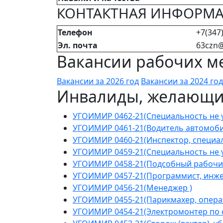
КОНТАКТНАЯ ИНФОРМ
Телефон
+7(347)
Эл. почта
63czn@
Вакансии рабочих ме
Вакансии за 2026 год
Вакансии за 2024 год
Инвалиды, желающие
УГОИМИР 0462-21(Специальность не у
УГОИМИР 0461-21(Водитель автомоби
УГОИМИР 0460-21(Инспектор, специал
УГОИМИР 0459-21(Специальность не у
УГОИМИР 0458-21(Подсобный рабочи
УГОИМИР 0457-21(Программист, инжен
УГОИМИР 0456-21(Менеджер )
УГОИМИР 0455-21(Парикмахер, операт
УГОИМИР 0454-21(Электромонтер по 