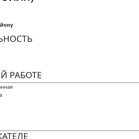
айону
ЬНОСТЬ
Й РАБОТЕ
янная
а
АТЕЛЕ