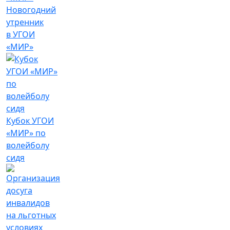
Новогодний
утренник
в УГОИ
«МИР»
Кубок УГОИ
«МИР» по
волейболу
сидя