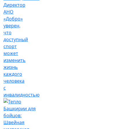
Директор
АНО
«Добро»
уверен,
что
доступный
спорт
может
изменить
жизнь
каждого
человека
с
инвалидностью