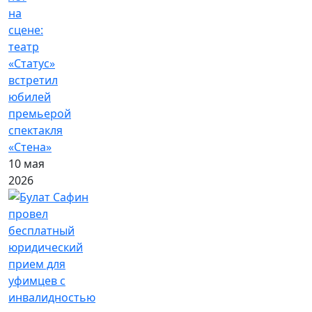
на
сцене:
театр
«Статус»
встретил
юбилей
премьерой
спектакля
«Стена»
10 мая
2026