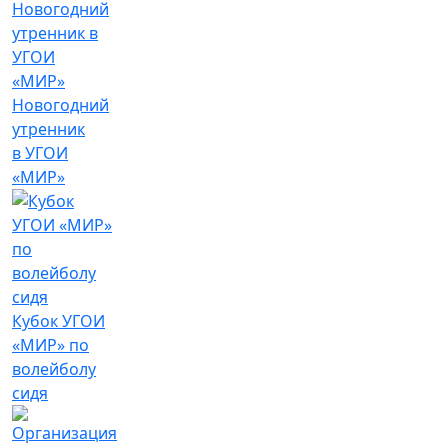
Новогодний
утренник
в УГОИ
«МИР»
Кубок УГОИ
«МИР» по
волейболу
сидя