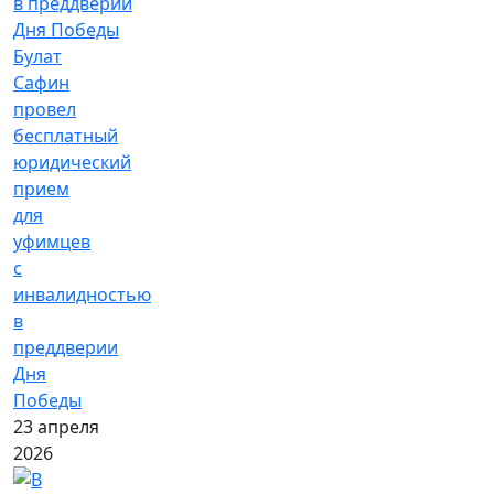
Булат
Сафин
провел
бесплатный
юридический
прием
для
уфимцев
с
инвалидностью
в
преддверии
Дня
Победы
23 апреля
2026