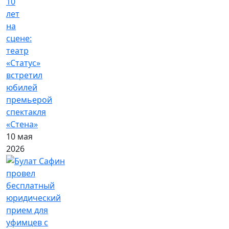
10
лет
на
сцене:
театр
«Статус»
встретил
юбилей
премьерой
спектакля
«Стена»
10 мая
2026