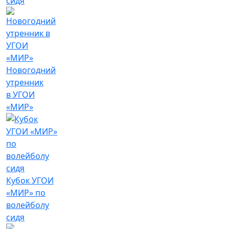
сидя
Новогодний
утренник
в УГОИ
«МИР»
Кубок УГОИ
«МИР» по
волейболу
сидя