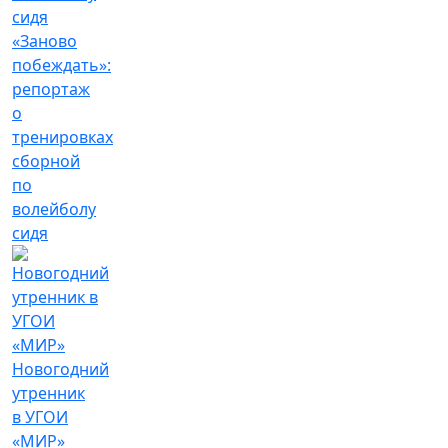
«Заново
побеждать»:
репортаж
о
тренировках
сборной
по
волейболу
сидя
Новогодний
утренник
в УГОИ
«МИР»