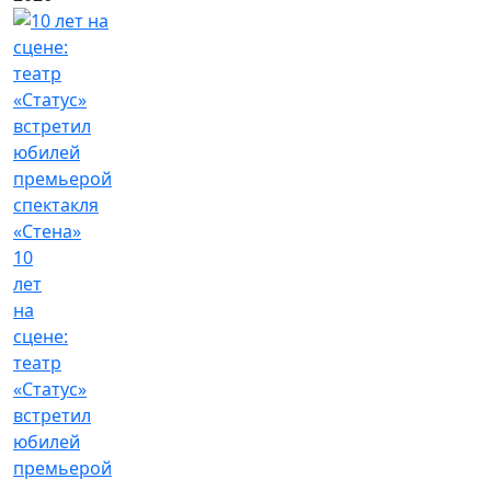
10
лет
на
сцене:
театр
«Статус»
встретил
юбилей
премьерой