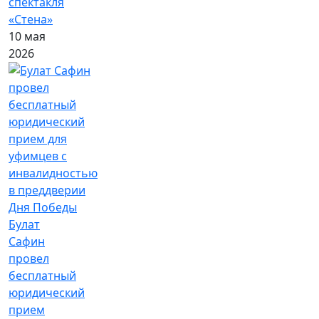
спектакля
«Стена»
10 мая
2026
Булат
Сафин
провел
бесплатный
юридический
прием