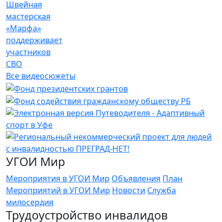
Швейная
мастерская
«Марфа»
поддерживает
участников
СВО
Все видеосюжеты
УГОИ Мир
Мероприятия в УГОИ Мир
Объявления
План
Мероприятий в УГОИ Мир
Новости
Служба
милосердия
Трудоустройство инвалидов