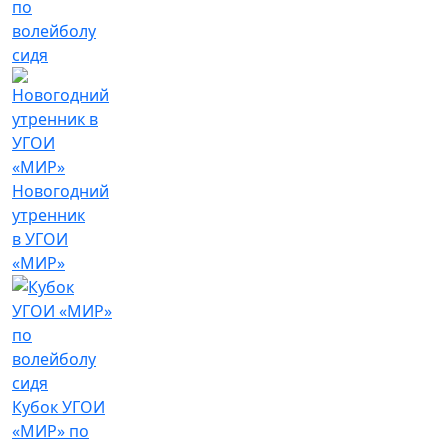
по
волейболу
сидя
Новогодний
утренник
в УГОИ
«МИР»
Кубок УГОИ
«МИР» по