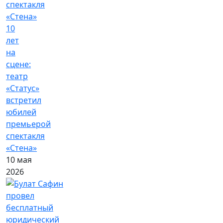
10
лет
на
сцене:
театр
«Статус»
встретил
юбилей
премьерой
спектакля
«Стена»
10 мая
2026