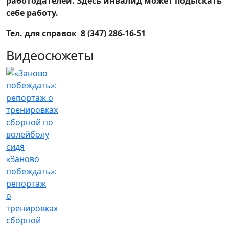
работодателей. Здесь инвалид может подыскать
себе работу.
Тел. для справок 8 (347) 286-16-51
Видеосюжеты
«Заново
побеждать»:
репортаж
о
тренировках
сборной