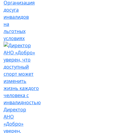
Организация
досуга
инвалидов
на
льготных
условиях
Директор
АНО
«Добро»
уверен,