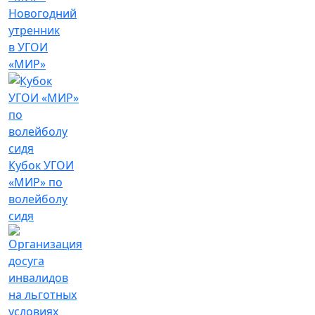
Новогодний
утренник
в УГОИ
«МИР»
Кубок УГОИ
«МИР» по
волейболу
сидя