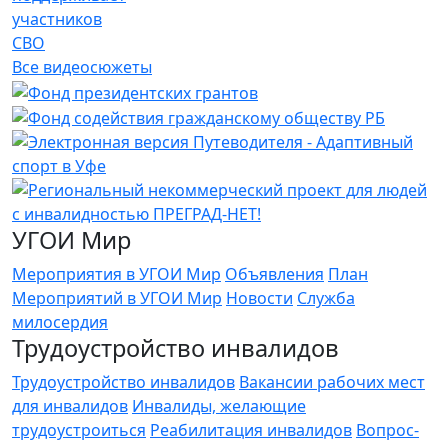
участников
СВО
Все видеосюжеты
УГОИ Мир
Мероприятия в УГОИ Мир
Объявления
План
Мероприятий в УГОИ Мир
Новости
Служба
милосердия
Трудоустройство инвалидов
Трудоустройство инвалидов
Вакансии рабочих мест
для инвалидов
Инвалиды, желающие
трудоустроиться
Реабилитация инвалидов
Вопрос-