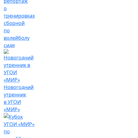
репортаж
о
тренировках
сборной
по
волейболу
сидя
Новогодний
утренник
в УГОИ
«МИР»