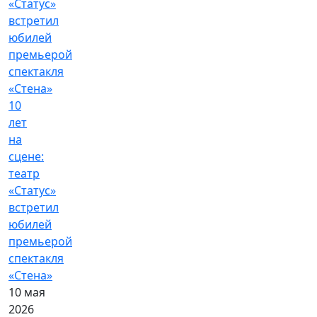
10
лет
на
сцене:
театр
«Статус»
встретил
юбилей
премьерой
спектакля
«Стена»
10 мая
2026