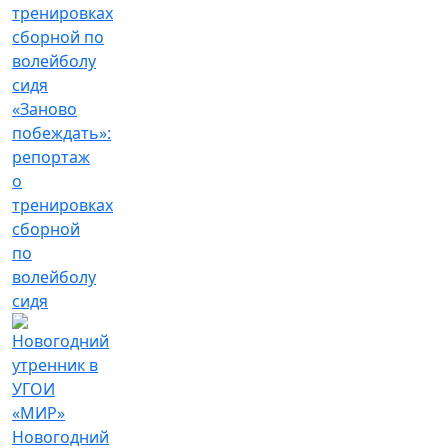
«Заново
побеждать»:
репортаж
о
тренировках
сборной
по
волейболу
сидя
Новогодний