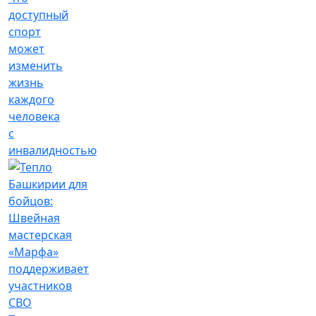
доступный
спорт
может
изменить
жизнь
каждого
человека
с
инвалидностью