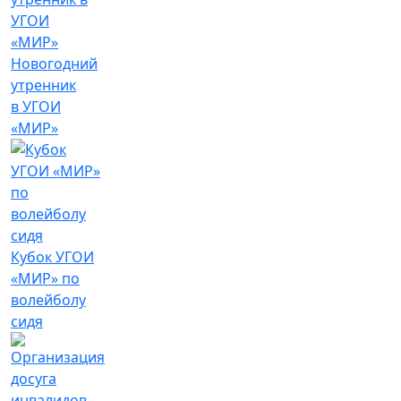
Новогодний
утренник
в УГОИ
«МИР»
Кубок УГОИ
«МИР» по
волейболу
сидя