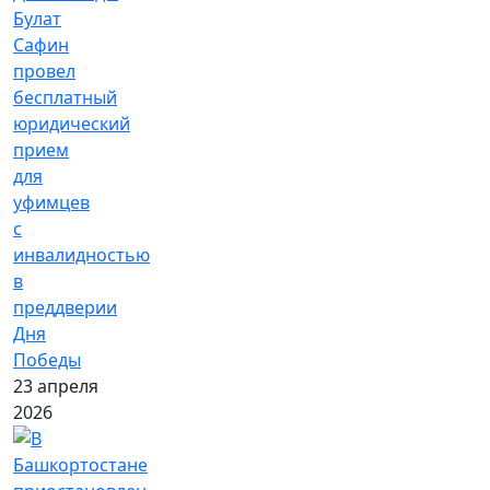
Булат
Сафин
провел
бесплатный
юридический
прием
для
уфимцев
с
инвалидностью
в
преддверии
Дня
Победы
23 апреля
2026