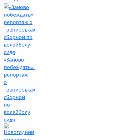
«Заново
побеждать»:
репортаж
о
тренировках
сборной
по
волейболу
сидя