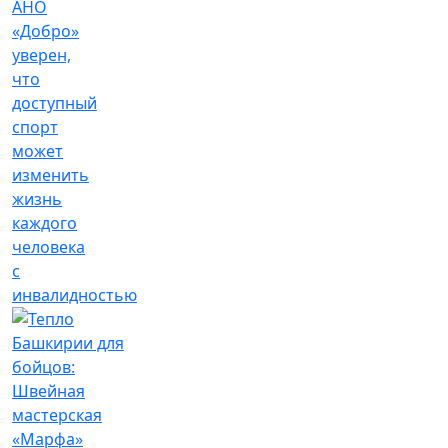
АНО
«Добро»
уверен,
что
доступный
спорт
может
изменить
жизнь
каждого
человека
с
инвалидностью