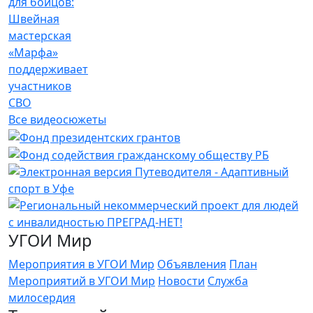
для бойцов:
Швейная
мастерская
«Марфа»
поддерживает
участников
СВО
Все видеосюжеты
УГОИ Мир
Мероприятия в УГОИ Мир
Объявления
План
Мероприятий в УГОИ Мир
Новости
Служба
милосердия