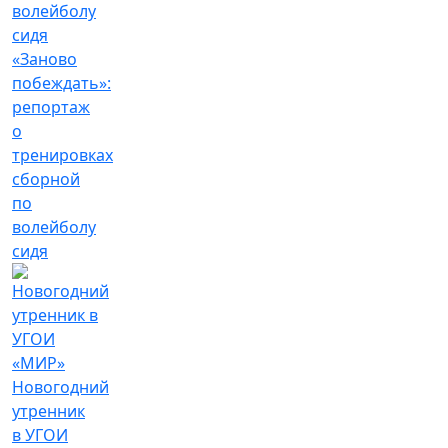
«Заново
побеждать»:
репортаж
о
тренировках
сборной
по
волейболу
сидя
Новогодний
утренник
в УГОИ