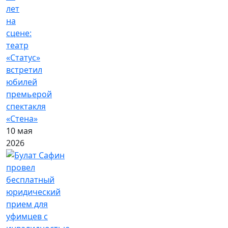
лет
на
сцене:
театр
«Статус»
встретил
юбилей
премьерой
спектакля
«Стена»
10 мая
2026