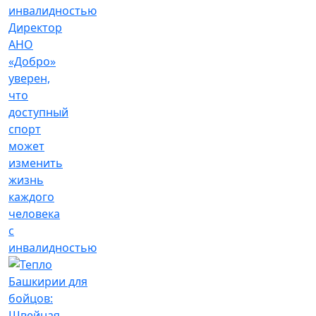
Директор
АНО
«Добро»
уверен,
что
доступный
спорт
может
изменить
жизнь
каждого
человека
с
инвалидностью