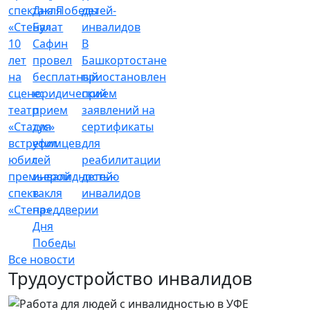
Булат
10
Сафин
В
лет
провел
Башкортостане
на
бесплатный
приостановлен
сцене:
юридический
прием
театр
прием
заявлений на
«Статус»
для
сертификаты
встретил
уфимцев
для
юбилей
с
реабилитации
премьерой
инвалидностью
детей-
спектакля
в
инвалидов
«Стена»
преддверии
Дня
Победы
Все новости
Трудоустройство инвалидов