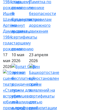
Памятка по
технике
Ищем
В
безопасности
Шамсутдинова
Башкортостане
и правилам
Артёма
начнут
дорожного
Дамировича
выдавать
движения
1984
сертификаты
года
старшему
рождения
поколению
17
10 мая
23 апреля
мая
2026
2026
2026