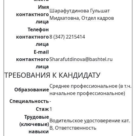
Имя
Шарафутдинова Гульшат
контактного
Мидхатовна, Отдел кадров
лица
Телефон
контактного
8 (347) 2215414
лица
E-mail
контактного
Sharafutdinova@bashtel.ru
лица
ТРЕБОВАНИЯ К КАНДИДАТУ
Среднее профессиональное (в т.ч.
Образование
начальное профессиональное)
Специальность
-
Стаж
1
Трудовые
Водительское удостоверение кат.
(ключевые)
B, Ответственность
навыки