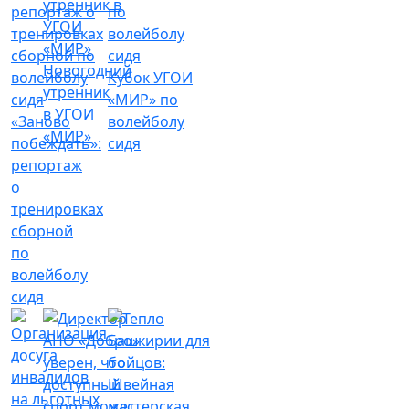
Новогодний
Кубок УГОИ
утренник
«МИР» по
в УГОИ
«Заново
волейболу
«МИР»
побеждать»:
сидя
репортаж
о
тренировках
сборной
по
волейболу
сидя