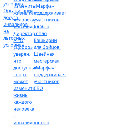
Организация
досуга
инвалидов
на
Директор
Тепло
льготных
АНО
Башкирии
условиях
«Добро»
для бойцов:
уверен,
Швейная
что
мастерская
доступный
«Марфа»
спорт
поддерживает
может
участников
изменить
СВО
жизнь
каждого
человека
с
инвалидностью