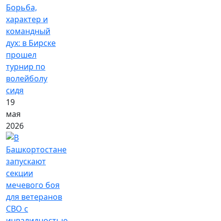
Борьба,
характер и
командный
дух: в Бирске
прошел
турнир по
волейболу
сидя
19
мая
2026