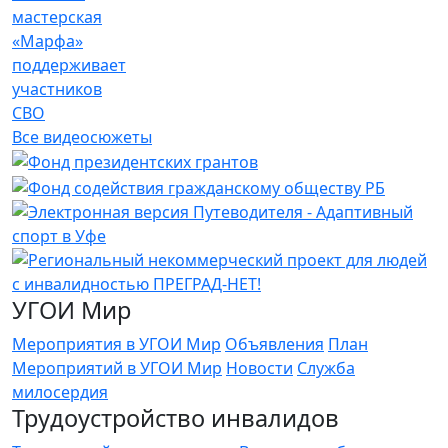
мастерская
«Марфа»
поддерживает
участников
СВО
Все видеосюжеты
УГОИ Мир
Мероприятия в УГОИ Мир
Объявления
План
Мероприятий в УГОИ Мир
Новости
Служба
милосердия
Трудоустройство инвалидов