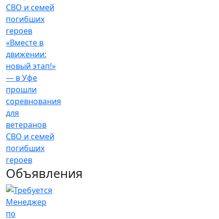
«Вместе в
движении:
новый этап!»
— в Уфе
прошли
соревнования
для
ветеранов
СВО и семей
погибших
героев
Объявления