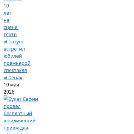
10
лет
на
сцене:
театр
«Статус»
встретил
юбилей
премьерой
спектакля
«Стена»
10 мая
2026