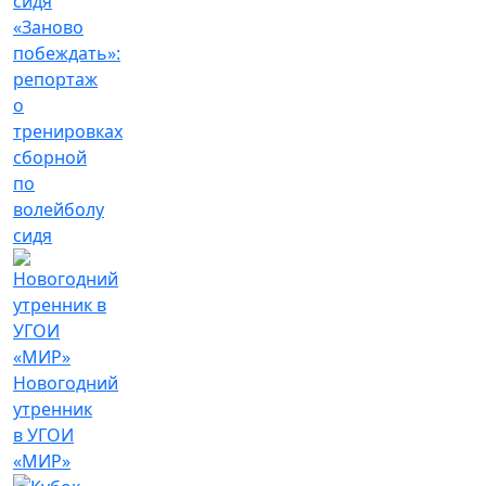
«Заново
побеждать»:
репортаж
о
тренировках
сборной
по
волейболу
сидя
Новогодний
утренник
в УГОИ
«МИР»