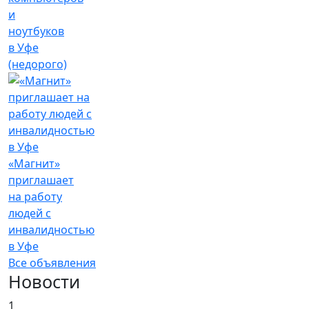
и
ноутбуков
в Уфе
(недорого)
«Магнит»
приглашает
на работу
людей с
инвалидностью
в Уфе
Все объявления
Новости
1