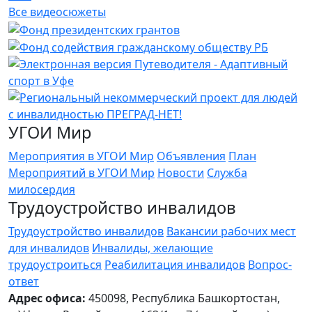
Все видеосюжеты
УГОИ Мир
Мероприятия в УГОИ Мир
Объявления
План
Мероприятий в УГОИ Мир
Новости
Служба
милосердия
Трудоустройство инвалидов
Трудоустройство инвалидов
Вакансии рабочих мест
для инвалидов
Инвалиды, желающие
трудоустроиться
Реабилитация инвалидов
Вопрос-
ответ
Адрес офиса:
450098, Республика Башкортостан,