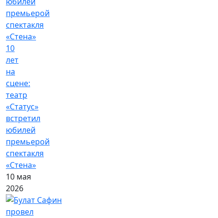
10
лет
на
сцене:
театр
«Статус»
встретил
юбилей
премьерой
спектакля
«Стена»
10 мая
2026