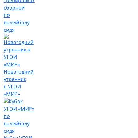
тренировках
сборной
по
волейболу
сидя
Новогодний
утренник
в УГОИ
«МИР»