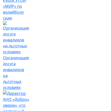
Кубок УГОИ
«МИР» по
волейболу
сидя
Организация
досуга
инвалидов
на
льготных
условиях