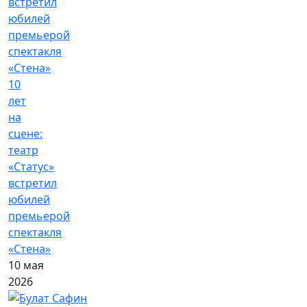
10
лет
на
сцене:
театр
«Статус»
встретил
юбилей
премьерой
спектакля
«Стена»
10 мая
2026