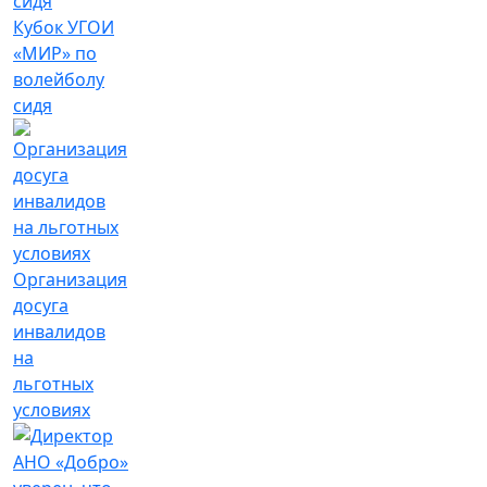
Кубок УГОИ
«МИР» по
волейболу
сидя
Организация
досуга
инвалидов
на
льготных
условиях