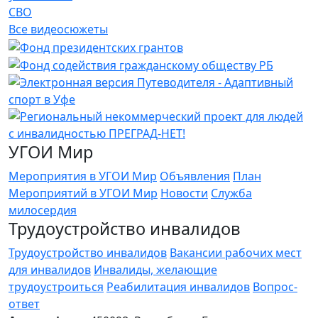
СВО
Все видеосюжеты
УГОИ Мир
Мероприятия в УГОИ Мир
Объявления
План
Мероприятий в УГОИ Мир
Новости
Служба
милосердия
Трудоустройство инвалидов
Трудоустройство инвалидов
Вакансии рабочих мест
для инвалидов
Инвалиды, желающие
трудоустроиться
Реабилитация инвалидов
Вопрос-
ответ