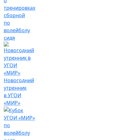
о
тренировках
сборной
по
волейболу
сидя
Новогодний
утренник
в УГОИ
«МИР»