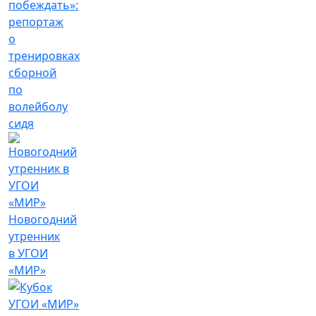
побеждать»:
репортаж
о
тренировках
сборной
по
волейболу
сидя
Новогодний
утренник
в УГОИ
«МИР»