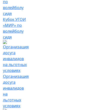
Кубок УГОИ
«МИР» по
волейболу
сидя
Организация
досуга
инвалидов
на
льготных
условиях