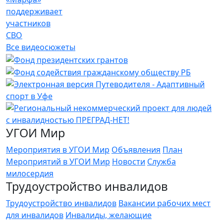
поддерживает
участников
СВО
Все видеосюжеты
УГОИ Мир
Мероприятия в УГОИ Мир
Объявления
План
Мероприятий в УГОИ Мир
Новости
Служба
милосердия
Трудоустройство инвалидов
Трудоустройство инвалидов
Вакансии рабочих мест
для инвалидов
Инвалиды, желающие