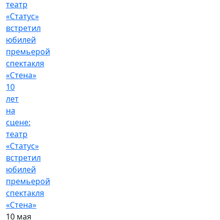
10
лет
на
сцене:
театр
«Статус»
встретил
юбилей
премьерой
спектакля
«Стена»
10 мая