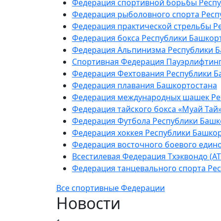
Федерация спортивной борьбы Респ
Федерация рыболовного спорта Респ
Федерация практической стрельбы Р
Федерация бокса Республики Башкор
Федерация Альпинизма Республики 
Спортивная Федерация Пауэрлифтинг
Федерация Фехтования Республики Б
Федерация плавания Башкортостана
Федерация международных шашек Ре
Федерация тайского бокса «Муай Тай
Федерация Футбола Республики Башк
Федерация хоккея Республики Башко
Федерация восточного боевого един
Всестилевая Федерация Тхэквондо (А
Федерация танцевального спорта Ре
Все спортивные Федерации
Новости