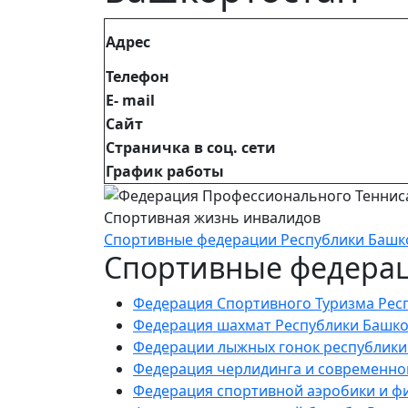
Адрес
Телефон
E- mail
Сайт
Страничка в соц. сети
График работы
Спортивная жизнь инвалидов
Спортивные федерации Республики Башк
Спортивные федерац
Федерация Спортивного Туризма Рес
Федерация шахмат Республики Башко
Федерации лыжных гонок республики
Федерация черлидинга и современно
Федерация спортивной аэробики и ф