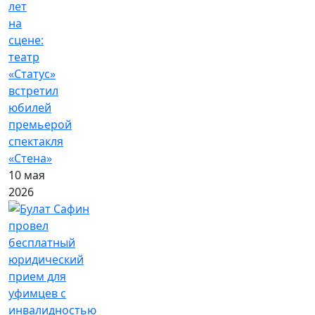
лет
на
сцене:
театр
«Статус»
встретил
юбилей
премьерой
спектакля
«Стена»
10 мая
2026