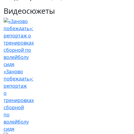
Видеосюжеты
«Заново
побеждать»:
репортаж
о
тренировках
сборной
по
волейболу
сидя