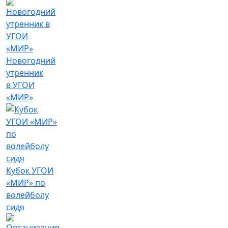
Новогодний
утренник
в УГОИ
«МИР»
Кубок УГОИ
«МИР» по
волейболу
сидя