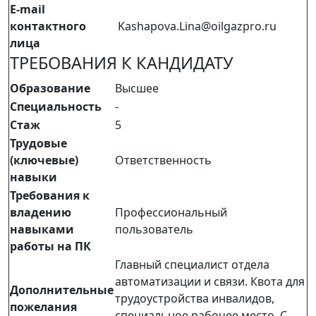
E-mail
контактного
Kashapova.Lina@oilgazpro.ru
лица
ТРЕБОВАНИЯ К КАНДИДАТУ
Образование
Высшее
Специальность
-
Стаж
5
Трудовые
(ключевые)
Ответственность
навыки
Требования к
владению
Профессиональный
навыками
пользователь
работы на ПК
Главный специалист отдела
автоматизации и связи. Квота для
Дополнительные
трудоустройства инвалидов,
пожелания
специальное рабочее место. С