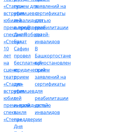
Булат
10
Сафин
В
лет
провел
Башкортостане
на
бесплатный
приостановлен
сцене:
юридический
прием
театр
прием
заявлений на
«Статус»
для
сертификаты
встретил
уфимцев
для
юбилей
с
реабилитации
премьерой
инвалидностью
детей-
спектакля
в
инвалидов
«Стена»
преддверии
Дня