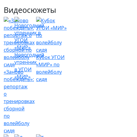
Видеосюжеты
Новогодний
Кубок УГОИ
утренник
«МИР» по
в УГОИ
«Заново
волейболу
«МИР»
побеждать»:
сидя
репортаж
о
тренировках
сборной
по
волейболу
сидя