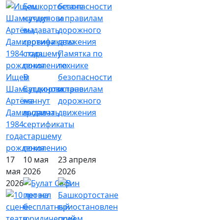
Памятка по
технике
Ищем
В
безопасности
Шамсутдинова
Башкортостане
и правилам
Артёма
начнут
дорожного
Дамировича
выдавать
движения
1984
сертификаты
года
старшему
рождения
поколению
17
10 мая
23 апреля
мая
2026
2026
2026