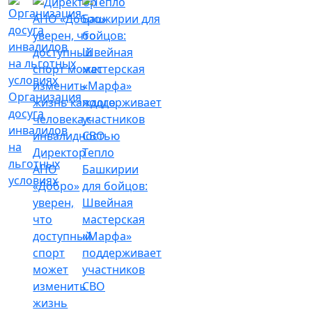
Организация
досуга
инвалидов
на
Директор
Тепло
льготных
АНО
Башкирии
условиях
«Добро»
для бойцов:
уверен,
Швейная
что
мастерская
доступный
«Марфа»
спорт
поддерживает
может
участников
изменить
СВО
жизнь