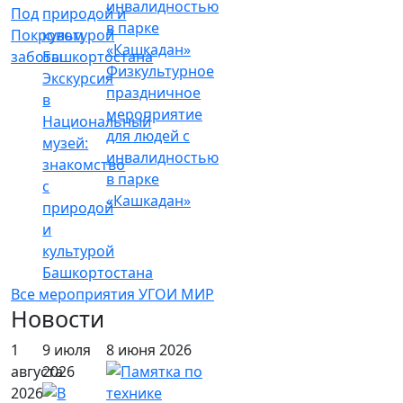
Под
Покровом
заботы
Физкультурное
Экскурсия
праздничное
в
мероприятие
Национальный
для людей с
музей:
инвалидностью
знакомство
в парке
с
«Кашкадан»
природой
и
культурой
Башкортостана
Все мероприятия УГОИ МИР
Новости
1
9 июля
8 июня 2026
августа
2026
2026