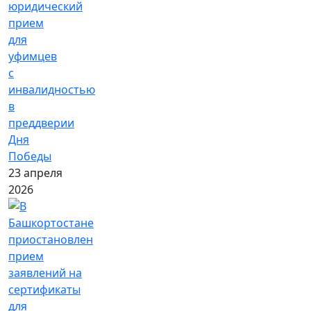
юридический
прием
для
уфимцев
с
инвалидностью
в
преддверии
Дня
Победы
23 апреля
2026