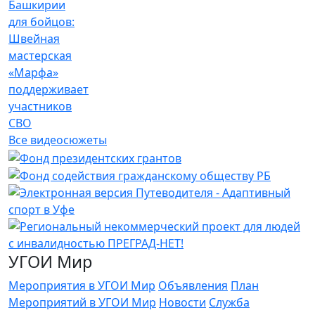
Башкирии
для бойцов:
Швейная
мастерская
«Марфа»
поддерживает
участников
СВО
Все видеосюжеты
УГОИ Мир
Мероприятия в УГОИ Мир
Объявления
План
Мероприятий в УГОИ Мир
Новости
Служба