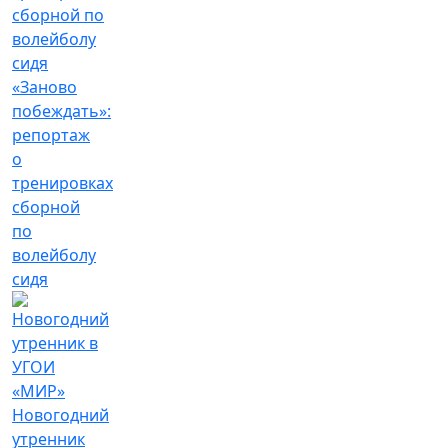
«Заново
побеждать»:
репортаж
о
тренировках
сборной
по
волейболу
сидя
Новогодний
утренник