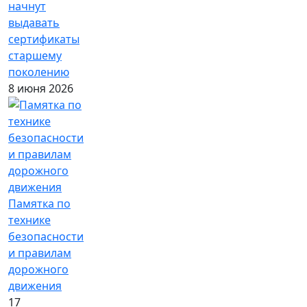
начнут
выдавать
сертификаты
старшему
поколению
8 июня 2026
Памятка по
технике
безопасности
и правилам
дорожного
движения
17