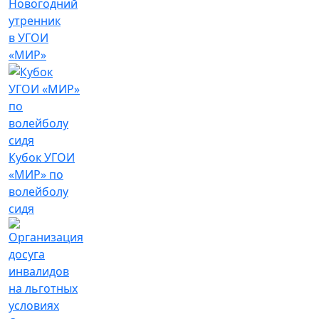
Новогодний
утренник
в УГОИ
«МИР»
Кубок УГОИ
«МИР» по
волейболу
сидя