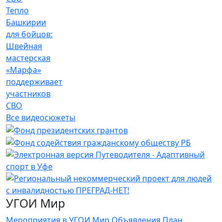
Тепло
Башкирии
для бойцов:
Швейная
мастерская
«Марфа»
поддерживает
участников
СВО
Все видеосюжеты
УГОИ Мир
Мероприятия в УГОИ Мир
Объявления
План