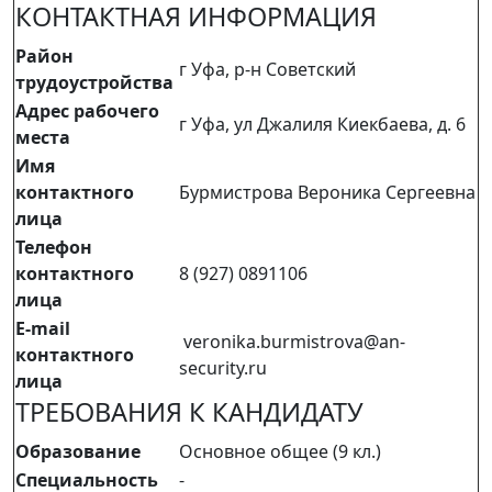
КОНТАКТНАЯ ИНФОРМАЦИЯ
Район
г Уфа, р-н Советский
трудоустройства
Адрес рабочего
г Уфа, ул Джалиля Киекбаева, д. 6
места
Имя
контактного
Бурмистрова Вероника Сергеевна
лица
Телефон
контактного
8 (927) 0891106
лица
E-mail
veronika.burmistrova@an-
контактного
security.ru
лица
ТРЕБОВАНИЯ К КАНДИДАТУ
Образование
Основное общее (9 кл.)
Специальность
-