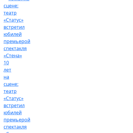
10
лет
на
сцене:
театр
«Статус»
встретил
юбилей
премьерой
спектакля