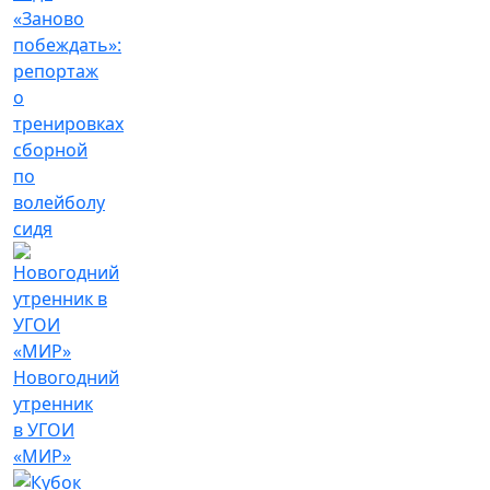
«Заново
побеждать»:
репортаж
о
тренировках
сборной
по
волейболу
сидя
Новогодний
утренник
в УГОИ
«МИР»