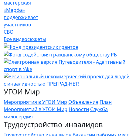
мастерская
«Марфа»
поддерживает
участников
СВО
Все видеосюжеты
УГОИ Мир
Мероприятия в УГОИ Мир
Объявления
План
Мероприятий в УГОИ Мир
Новости
Служба
милосердия
Трудоустройство инвалидов
Трудоустройство инвалидов
Вакансии рабочих мест