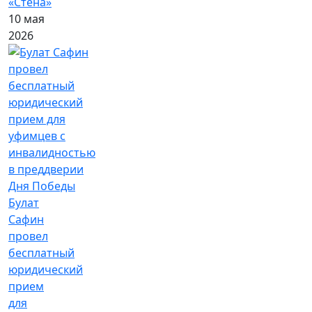
«Стена»
10 мая
2026
Булат
Сафин
провел
бесплатный
юридический
прием
для