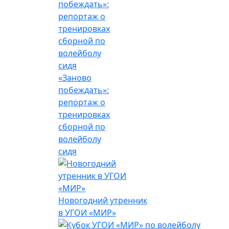
«Заново
побеждать»:
репортаж о
тренировках
сборной по
волейболу
сидя
Новогодний утренник
в УГОИ «МИР»