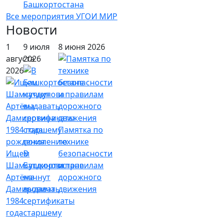
Башкортостана
Все мероприятия УГОИ МИР
Новости
1
9 июля
8 июня 2026
августа
2026
2026
Памятка по
технике
Ищем
В
безопасности
Шамсутдинова
Башкортостане
и правилам
Артёма
начнут
дорожного
Дамировича
выдавать
движения
1984
сертификаты
года
старшему