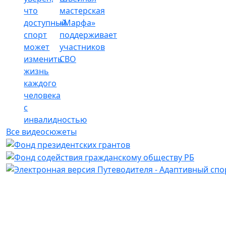
что
мастерская
доступный
«Марфа»
спорт
поддерживает
может
участников
изменить
СВО
жизнь
каждого
человека
с
инвалидностью
Все видеосюжеты