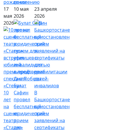
рождения
поколению
17
10 мая
23 апреля
мая
2026
2026
2026
Булат
10
Сафин
В
лет
провел
Башкортостане
на
бесплатный
приостановлен
сцене:
юридический
прием
театр
прием
заявлений на
«Статус»
для
сертификаты