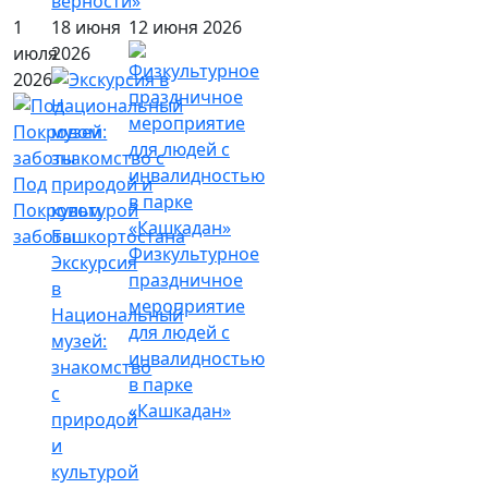
верности»
1
18 июня
12 июня 2026
июля
2026
2026
Под
Покровом
заботы
Физкультурное
Экскурсия
праздничное
в
мероприятие
Национальный
для людей с
музей:
инвалидностью
знакомство
в парке
с
«Кашкадан»
природой
и
культурой