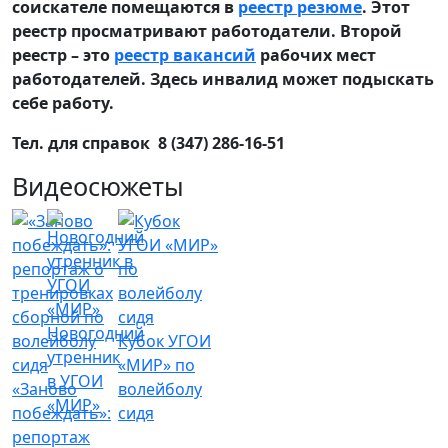
соискателе помещаются в
реестр резюме
. Этот
реестр просматривают работодатели. Второй
реестр – это
реестр вакансий
рабочих мест
работодателей. Здесь инвалид может подыскать
себе работу.
Тел. для справок 8 (347) 286-16-51
Видеосюжеты
Новогодний
Кубок УГОИ
утренник
«МИР» по
в УГОИ
«Заново
волейболу
«МИР»
побеждать»:
сидя
репортаж