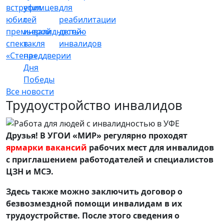
встретил
уфимцев
для
юбилей
с
реабилитации
премьерой
инвалидностью
детей-
спектакля
в
инвалидов
«Стена»
преддверии
Дня
Победы
Все новости
Трудоустройство инвалидов
Друзья! В УГОИ «МИР» регулярно проходят
ярмарки вакансий
рабочих мест для инвалидов
с приглашением работодателей и специалистов
ЦЗН и МСЭ.
Здесь также можно заключить договор о
безвозмездной помощи инвалидам в их
трудоустройстве. После этого сведения о