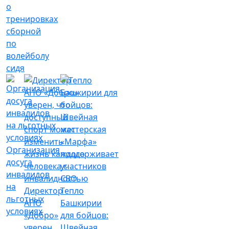
о
тренировках
сборной
по
волейболу
сидя
Организация
досуга
инвалидов
на
Директор
Тепло
льготных
АНО
Башкирии
условиях
«Добро»
для бойцов:
уверен,
Швейная