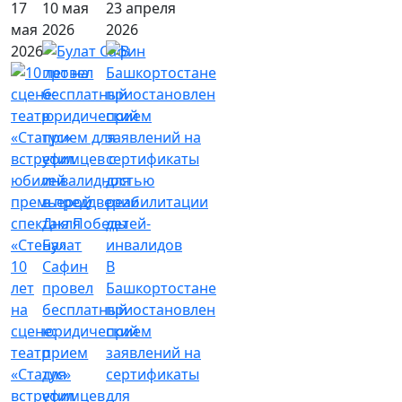
17
10 мая
23 апреля
мая
2026
2026
2026
Булат
10
Сафин
В
лет
провел
Башкортостане
на
бесплатный
приостановлен
сцене:
юридический
прием
театр
прием
заявлений на
«Статус»
для
сертификаты
встретил
уфимцев
для