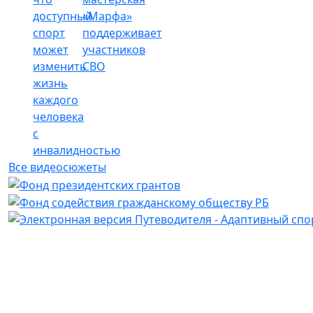
доступный
«Марфа»
спорт
поддерживает
может
участников
изменить
СВО
жизнь
каждого
человека
с
инвалидностью
Все видеосюжеты