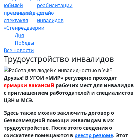
юбилей
с
реабилитации
премьерой
инвалидностью
детей-
спектакля
в
инвалидов
«Стена»
преддверии
Дня
Победы
Все новости
Трудоустройство инвалидов
Друзья! В УГОИ «МИР» регулярно проходят
ярмарки вакансий
рабочих мест для инвалидов
с приглашением работодателей и специалистов
ЦЗН и МСЭ.
Здесь также можно заключить договор о
безвозмездной помощи инвалидам в их
трудоустройстве. После этого сведения о
соискателе помещаются в
реестр резюме
. Этот