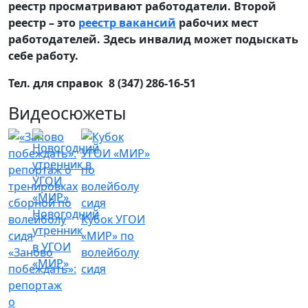
реестр просматривают работодатели. Второй
реестр – это
реестр вакансий
рабочих мест
работодателей. Здесь инвалид может подыскать
себе работу.
Тел. для справок 8 (347) 286-16-51
Видеосюжеты
Новогодний
Кубок УГОИ
утренник
«МИР» по
в УГОИ
«Заново
волейболу
«МИР»
побеждать»:
сидя
репортаж
о