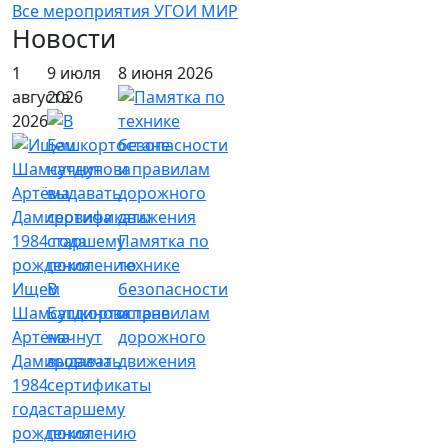
Все мероприятия УГОИ МИР
Новости
1
9 июля
8 июня 2026
августа
2026
2026
Памятка по
технике
Ищем
В
безопасности
Шамсутдинова
Башкортостане
и правилам
Артёма
начнут
дорожного
Дамировича
выдавать
движения
1984
сертификаты
года
старшему
рождения
поколению