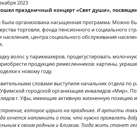
 прошел праздничный концерт «Свет души», посвя
а была организована насыщенная программа. Можно бы
рства торговли, фонда пенсионного и социального стр
 населения, центра социального обслуживания населени
я.
адку волос у парикмахеров, продегустировать молочну
приобрести продукцию ремесленников: картины, украшен
делки к новому году.
авительными словами выступили начальник отдела по р
ь Уфимской городской организации инвалидов «Мир». 
алидов г. Уфы, имеющие активную жизненную позицию и
троение, которое царило на празднике. И артисты такж
да хочется напомнить о том, что нужно проявлять добр
ьным к своим родным и близким. Тогда жить станет лег