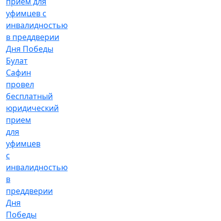
Булат
Сафин
провел
бесплатный
юридический
прием
для
уфимцев
с
инвалидностью
в
преддверии
Дня
Победы