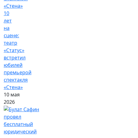
10
лет
на
сцене:
театр
«Статус»
встретил
юбилей
премьерой
спектакля
«Стена»
10 мая
2026