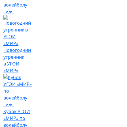
волейболу
сидя
Новогодний
утренник
в УГОИ
«МИР»
Кубок УГОИ
«МИР» по
волейболу