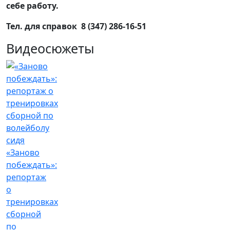
себе работу.
Тел. для справок 8 (347) 286-16-51
Видеосюжеты
«Заново
побеждать»:
репортаж
о
тренировках
сборной
по