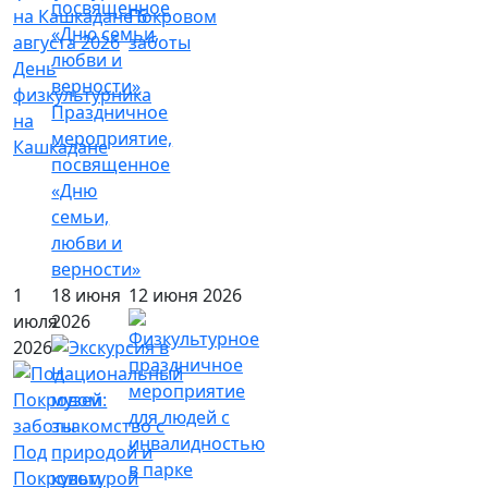
Покровом
заботы
День
физкультурника
Праздничное
на
мероприятие,
Кашкадане
посвященное
«Дню
семьи,
любви и
верности»
1
18 июня
12 июня 2026
июля
2026
2026
Под
Покровом