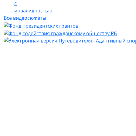
с
инвалидностью
Все видеосюжеты