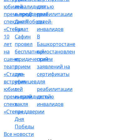
Булат
10
Сафин
В
лет
провел
Башкортостане
на
бесплатный
приостановлен
сцене:
юридический
прием
театр
прием
заявлений на
«Статус»
для
сертификаты
встретил
уфимцев
для
юбилей
с
реабилитации
премьерой
инвалидностью
детей-
спектакля
в
инвалидов
«Стена»
преддверии
Дня
Победы
Все новости