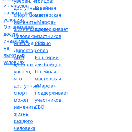
Организация
досуга
инвалидов
на
Директор
Тепло
льготных
АНО
Башкирии
условиях
«Добро»
для бойцов:
уверен,
Швейная
что
мастерская
доступный
«Марфа»
спорт
поддерживает
может
участников
изменить
СВО
жизнь
каждого
человека