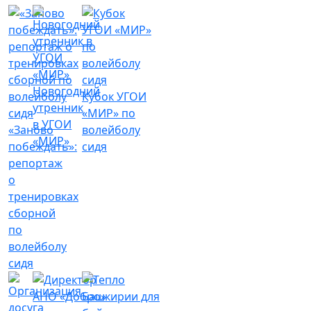
Новогодний
Кубок УГОИ
утренник
«МИР» по
в УГОИ
«Заново
волейболу
«МИР»
побеждать»:
сидя
репортаж
о
тренировках
сборной
по
волейболу
сидя