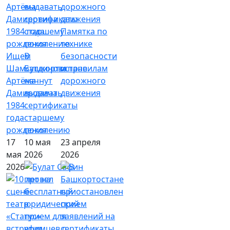
Памятка по
технике
Ищем
В
безопасности
Шамсутдинова
Башкортостане
и правилам
Артёма
начнут
дорожного
Дамировича
выдавать
движения
1984
сертификаты
года
старшему
рождения
поколению
17
10 мая
23 апреля
мая
2026
2026
2026