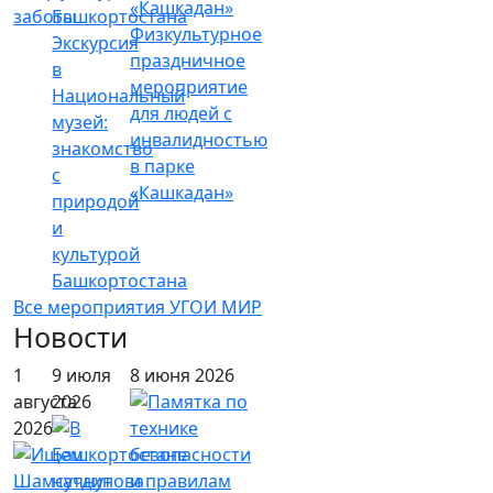
заботы
Физкультурное
Экскурсия
праздничное
в
мероприятие
Национальный
для людей с
музей:
инвалидностью
знакомство
в парке
с
«Кашкадан»
природой
и
культурой
Башкортостана
Все мероприятия УГОИ МИР
Новости
1
9 июля
8 июня 2026
августа
2026
2026