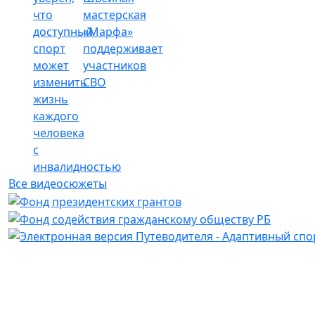
что
мастерская
доступный
«Марфа»
спорт
поддерживает
может
участников
изменить
СВО
жизнь
каждого
человека
с
инвалидностью
Все видеосюжеты