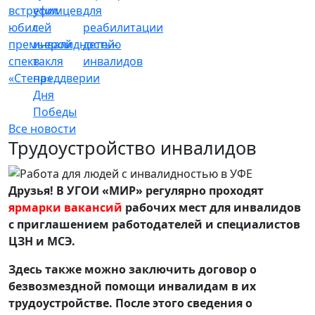
встретил
уфимцев
для
юбилей
с
реабилитации
премьерой
инвалидностью
детей-
спектакля
в
инвалидов
«Стена»
преддверии
Дня
Победы
Все новости
Трудоустройство инвалидов
Друзья! В УГОИ «МИР» регулярно проходят
ярмарки вакансий
рабочих мест для инвалидов
с приглашением работодателей и специалистов
ЦЗН и МСЭ.
Здесь также можно заключить договор о
безвозмездной помощи инвалидам в их
трудоустройстве. После этого сведения о