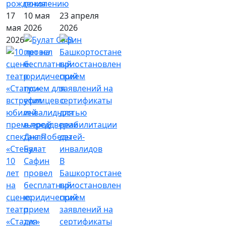
рождения
поколению
17
10 мая
23 апреля
мая
2026
2026
2026
Булат
10
Сафин
В
лет
провел
Башкортостане
на
бесплатный
приостановлен
сцене:
юридический
прием
театр
прием
заявлений на
«Статус»
для
сертификаты