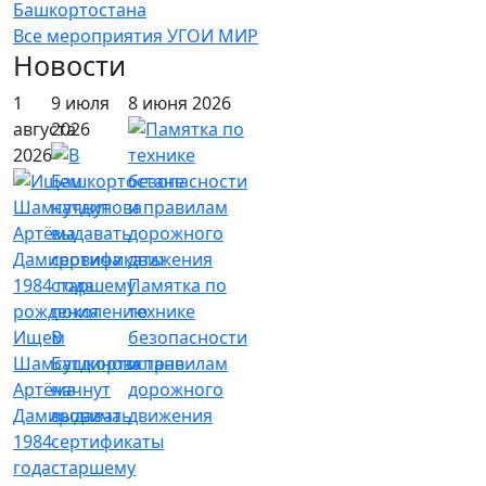
Башкортостана
Все мероприятия УГОИ МИР
Новости
1
9 июля
8 июня 2026
августа
2026
2026
Памятка по
технике
Ищем
В
безопасности
Шамсутдинова
Башкортостане
и правилам
Артёма
начнут
дорожного
Дамировича
выдавать
движения
1984
сертификаты
года
старшему