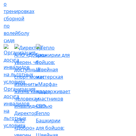
о
тренировках
сборной
по
волейболу
сидя
Организация
досуга
инвалидов
на
Директор
Тепло
льготных
АНО
Башкирии
условиях
«Добро»
для бойцов:
уверен,
Швейная