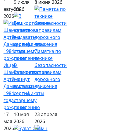
1
9 июля
8 июня 2026
августа
2026
2026
Памятка по
технике
Ищем
В
безопасности
Шамсутдинова
Башкортостане
и правилам
Артёма
начнут
дорожного
Дамировича
выдавать
движения
1984
сертификаты
года
старшему
рождения
поколению
17
10 мая
23 апреля
мая
2026
2026
2026