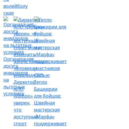
волейболу
сидя
Организация
досуга
инвалидов
на
Директор
Тепло
льготных
АНО
Башкирии
условиях
«Добро»
для бойцов:
уверен,
Швейная
что
мастерская
доступный
«Марфа»
спорт
поддерживает