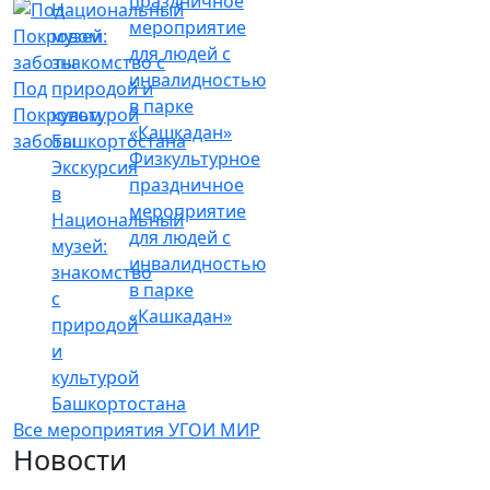
Под
Покровом
заботы
Физкультурное
Экскурсия
праздничное
в
мероприятие
Национальный
для людей с
музей:
инвалидностью
знакомство
в парке
с
«Кашкадан»
природой
и
культурой
Башкортостана
Все мероприятия УГОИ МИР
Новости