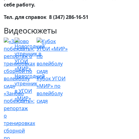
себе работу.
Тел. для справок 8 (347) 286-16-51
Видеосюжеты
Новогодний
Кубок УГОИ
утренник
«МИР» по
в УГОИ
«Заново
волейболу
«МИР»
побеждать»:
сидя
репортаж
о
тренировках
сборной
по