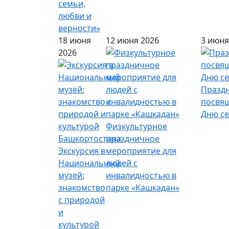
семьи,
любви и
верности»
18 июня
12 июня 2026
3 июня
2026
Празд
посвя
Дню с
Физкультурное
праздничное
Экскурсия в
мероприятие для
Национальный
людей с
музей:
инвалидностью в
знакомство
парке «Кашкадан»
с природой
и
культурой