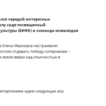
ался чередой интересных
болу сидя посвященный
ультуры (БИФК) и команда инвалидов
а Елена Ивановна настраивали
 хотели отдавать победу соперникам –
з взяли вверх над опытностью и
нетерпением ждем следующих игр.