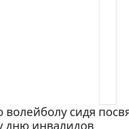
о волейболу сидя пос
 дню инвалидов