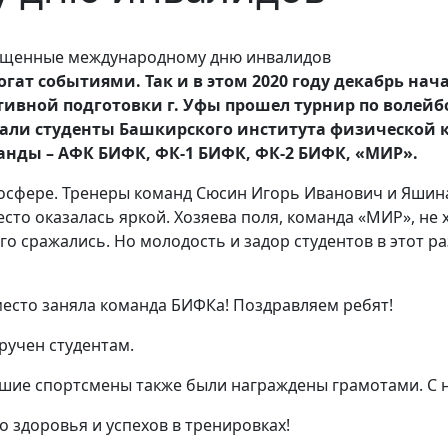
ат событиями. Так и в этом 2020 году декабрь нач
ртивной подготовки г. Уфы прошел турнир по волей
ли студенты Башкирского института физической к
анды – АФК БИФК, ФК-1 БИФК, ФК-2 БИФК, «МИР».
осфере. Тренеры команд Сюсин Игорь Иванович и Яшин
есто оказалась яркой. Хозяева поля, команда «МИР», не
о сражались. Но молодость и задор студентов в этот ра
есто заняла команда БИФКа! Поздравляем ребят!
ручен студентам.
чшие спортсмены также были награждены грамотами. С 
 здоровья и успехов в тренировках!