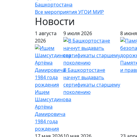
Башкортостана
Все мероприятия УГОИ МИР
Новости
1 августа
9 июля 2026
8 июня
2026
Памятк
В Башкортостане
и пра
начнут выдавать
сертификаты старшему
Ищем
поколению
Шамсутдинова
Артёма
Дамировича
1984 года
рождения
17 мая 2026
10 мая 2026
23 апр