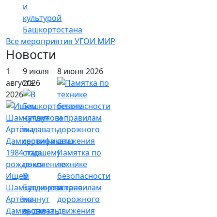
и
культурой
Башкортостана
Все мероприятия УГОИ МИР
Новости
1
9 июля
8 июня 2026
августа
2026
2026
Памятка по
технике
Ищем
В
безопасности
Шамсутдинова
Башкортостане
и правилам
Артёма
начнут
дорожного
Дамировича
выдавать
движения