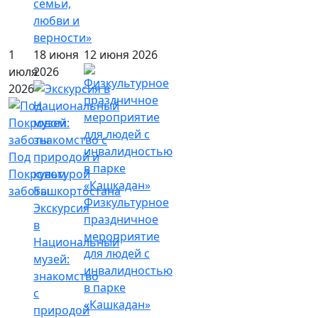
семьи,
любви и
верности»
1
18 июня
12 июня 2026
июля
2026
2026
Под
Покровом
заботы
Физкультурное
Экскурсия
праздничное
в
мероприятие
Национальный
для людей с
музей:
инвалидностью
знакомство
в парке
с
«Кашкадан»
природой