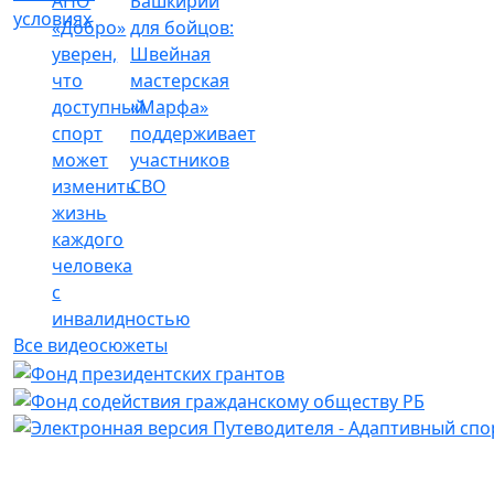
АНО
Башкирии
условиях
«Добро»
для бойцов:
уверен,
Швейная
что
мастерская
доступный
«Марфа»
спорт
поддерживает
может
участников
изменить
СВО
жизнь
каждого
человека
с
инвалидностью
Все видеосюжеты