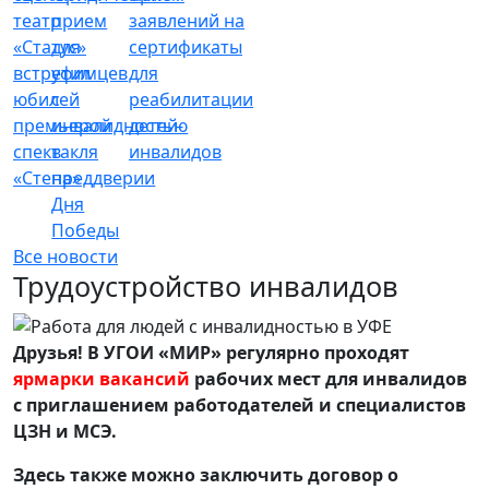
театр
прием
заявлений на
«Статус»
для
сертификаты
встретил
уфимцев
для
юбилей
с
реабилитации
премьерой
инвалидностью
детей-
спектакля
в
инвалидов
«Стена»
преддверии
Дня
Победы
Все новости
Трудоустройство инвалидов
Друзья! В УГОИ «МИР» регулярно проходят
ярмарки вакансий
рабочих мест для инвалидов
с приглашением работодателей и специалистов
ЦЗН и МСЭ.
Здесь также можно заключить договор о