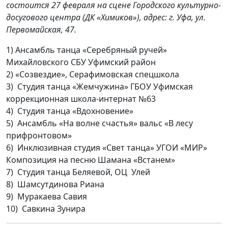
состоится 27 февраля на сцене Городского культурно-
досугового центра (ДК «Химиков»), адрес: г. Уфа, ул.
Первомайская, 47.
1) Ансамбль танца «Серебряный ручей»
Михайловского СБУ Уфимский район
2) «Созвездие», Серафимовская спецшкола
3) Студия танца «Жемчужина» ГБОУ Уфимская
коррекционная школа-интернат №63
4) Студия танца «Вдохновение»
5) Ансамбль «На волне счастья» вальс «В лесу
прифронтовом»
6) Инклюзивная студия «Свет танца» УГОИ «МИР»
Композиция на песню Шамана «Встанем»
7) Студия танца Беляевой, ОЦ Улей
8) Шамсутдинова Риана
9) Муракаева Савия
10) Савкина Зунира