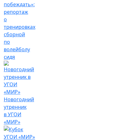
побеждать»:
репортаж
о
тренировках
сборной
по
волейболу
сидя
Новогодний
утренник
в УГОИ
«МИР»