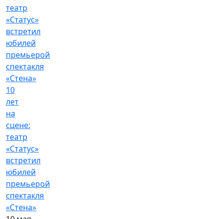
10
лет
на
сцене:
театр
«Статус»
встретил
юбилей
премьерой
спектакля
«Стена»
10 мая