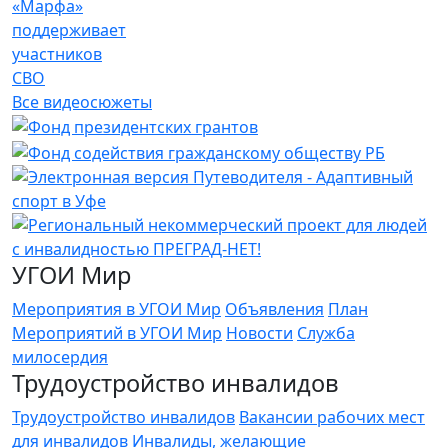
«Марфа»
поддерживает
участников
СВО
Все видеосюжеты
УГОИ Мир
Мероприятия в УГОИ Мир
Объявления
План
Мероприятий в УГОИ Мир
Новости
Служба
милосердия
Трудоустройство инвалидов
Трудоустройство инвалидов
Вакансии рабочих мест
для инвалидов
Инвалиды, желающие