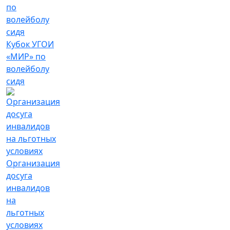
Кубок УГОИ
«МИР» по
волейболу
сидя
Организация
досуга
инвалидов
на
льготных
условиях