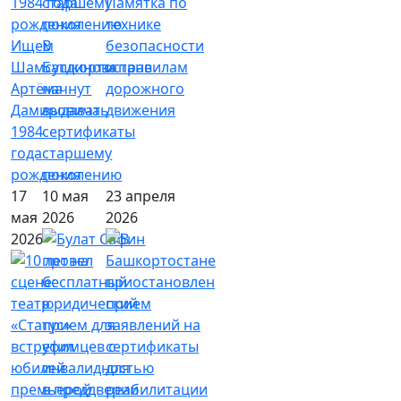
Памятка по
технике
Ищем
В
безопасности
Шамсутдинова
Башкортостане
и правилам
Артёма
начнут
дорожного
Дамировича
выдавать
движения
1984
сертификаты
года
старшему
рождения
поколению
17
10 мая
23 апреля
мая
2026
2026
2026