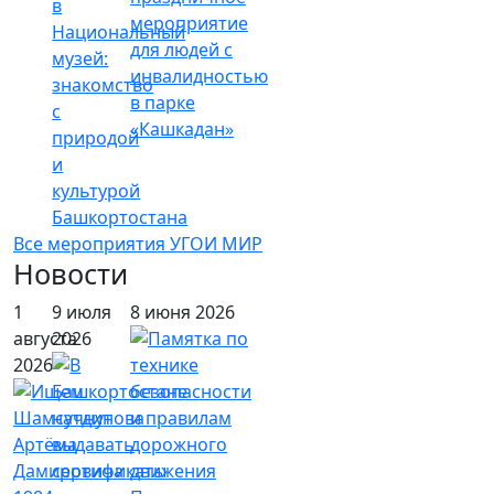
в
мероприятие
Национальный
для людей с
музей:
инвалидностью
знакомство
в парке
с
«Кашкадан»
природой
и
культурой
Башкортостана
Все мероприятия УГОИ МИР
Новости
1
9 июля
8 июня 2026
августа
2026
2026