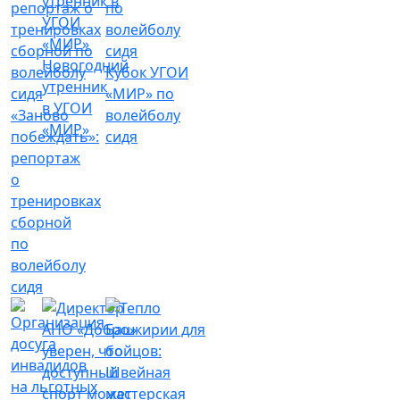
Новогодний
Кубок УГОИ
утренник
«МИР» по
в УГОИ
«Заново
волейболу
«МИР»
побеждать»:
сидя
репортаж
о
тренировках
сборной
по
волейболу
сидя