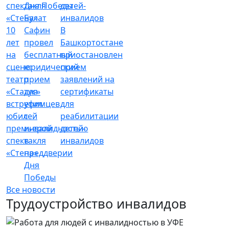
Булат
10
Сафин
В
лет
провел
Башкортостане
на
бесплатный
приостановлен
сцене:
юридический
прием
театр
прием
заявлений на
«Статус»
для
сертификаты
встретил
уфимцев
для
юбилей
с
реабилитации
премьерой
инвалидностью
детей-
спектакля
в
инвалидов
«Стена»
преддверии
Дня
Победы
Все новости
Трудоустройство инвалидов