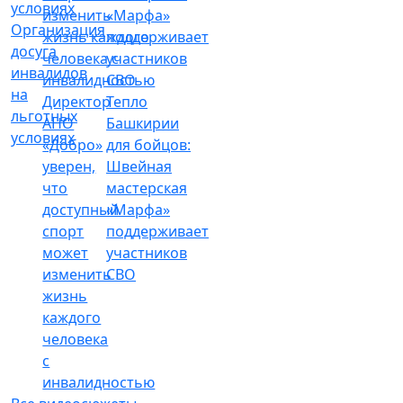
Организация
досуга
инвалидов
на
Директор
Тепло
льготных
АНО
Башкирии
условиях
«Добро»
для бойцов:
уверен,
Швейная
что
мастерская
доступный
«Марфа»
спорт
поддерживает
может
участников
изменить
СВО
жизнь
каждого
человека
с
инвалидностью