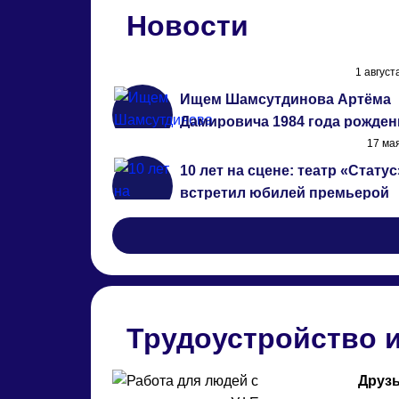
Новости
1 август
Ищем Шамсутдинова Артёма
Дамировича 1984 года рожден
17 ма
10 лет на сцене: театр «Статус
встретил юбилей премьерой
спектакля «Стена»
Трудоустройство 
Друзь