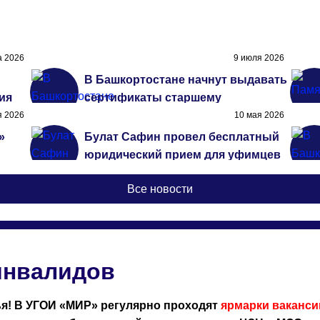
а 2026
9 июля 2026
В Башкортостане начнут выдавать
ия
сертификаты старшему
поколению
я 2026
10 мая 2026
»
Булат Сафин провел бесплатный
юридический прием для уфимцев
с инвалидностью в преддверии
Все новости
Дня Победы
инв
инвалидов
я! В УГОИ «МИР» регулярно проходят
ярмарки ваканс