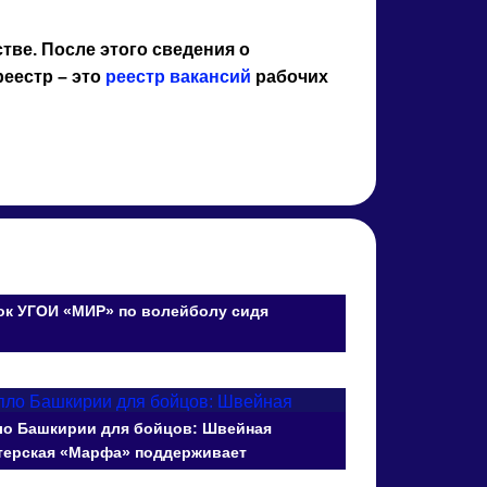
ве. После этого сведения о
реестр – это
реестр вакансий
рабочих
ок УГОИ «МИР» по волейболу сидя
ло Башкирии для бойцов: Швейная
терская «Марфа» поддерживает
стников СВО