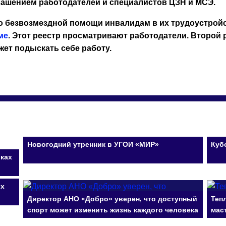
ашением работодателей и специалистов ЦЗН и МСЭ.
о безвозмездной помощи инвалидам в их трудоустройст
ме
. Этот реестр просматривают работодатели. Второй 
жет подыскать себе работу.
Новогодний утренник в УГОИ «МИР»
Куб
вках
ых
Директор АНО «Добро» уверен, что доступный
Теп
спорт может изменить жизнь каждого человека
мас
с инвалидностью
уча