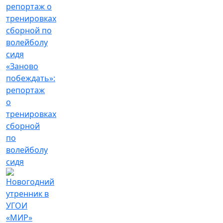
«Заново
побеждать»:
репортаж
о
тренировках
сборной
по
волейболу
сидя