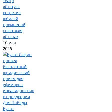
театр
«Статус»
встретил
юбилей
премьерой
спектакля
«Стена»
10 мая
2026
Булат