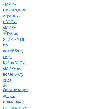
Новогодний
утренник
в УГОИ
«МИР»
Кубок УГОИ
«МИР» по
волейболу
сидя