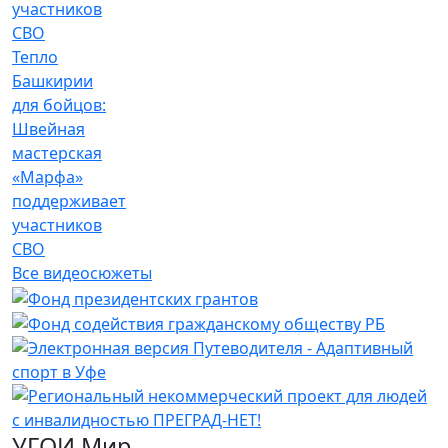
Тепло
Башкирии
для бойцов:
Швейная
мастерская
«Марфа»
поддерживает
участников
СВО
Все видеосюжеты
УГОИ Мир