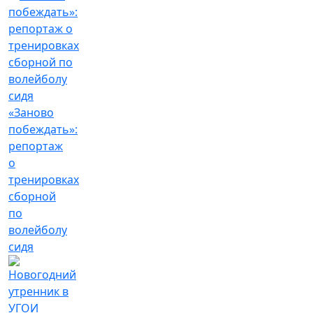
«Заново
побеждать»:
репортаж
о
тренировках
сборной
по
волейболу
сидя