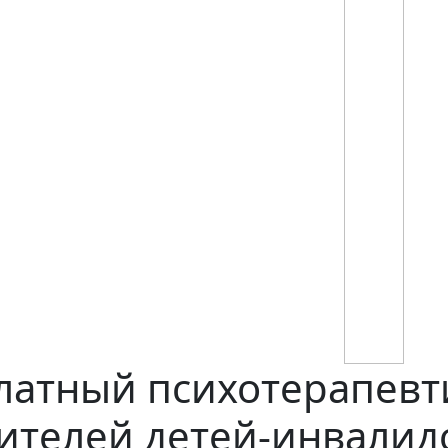
платный психотерапев
ителей детей-инвалид