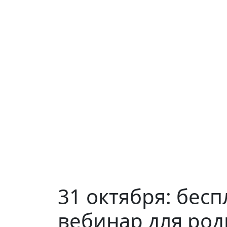
31 октября: бес
вебинар для род