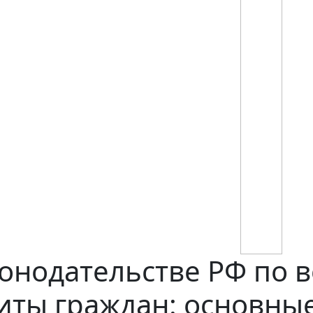
онодательстве РФ по 
иты граждан: основны