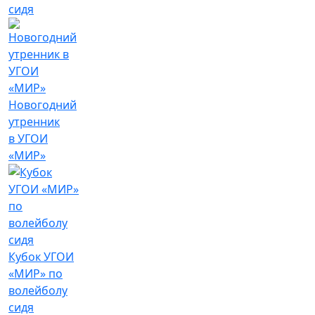
сидя
Новогодний
утренник
в УГОИ
«МИР»
Кубок УГОИ
«МИР» по
волейболу
сидя