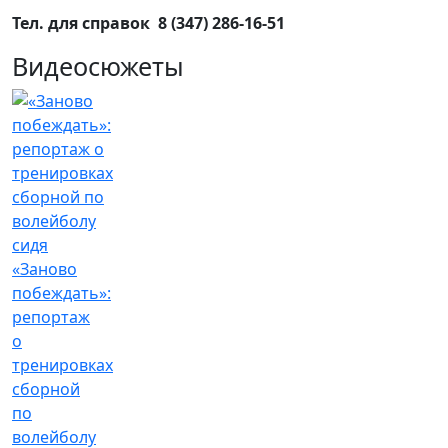
Тел. для справок 8 (347) 286-16-51
Видеосюжеты
«Заново
побеждать»:
репортаж
о
тренировках
сборной
по
волейболу