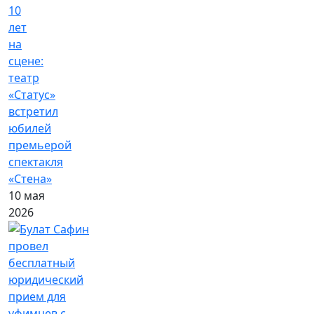
10
лет
на
сцене:
театр
«Статус»
встретил
юбилей
премьерой
спектакля
«Стена»
10 мая
2026