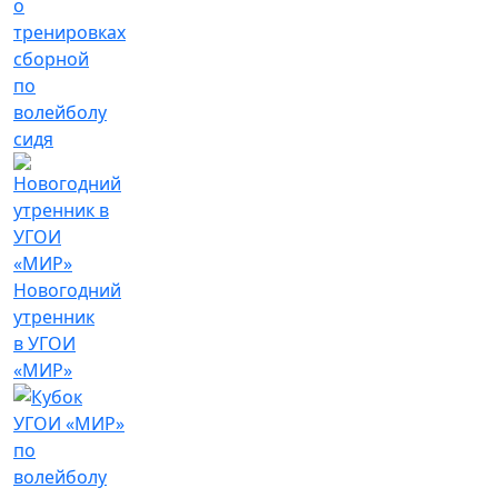
о
тренировках
сборной
по
волейболу
сидя
Новогодний
утренник
в УГОИ
«МИР»