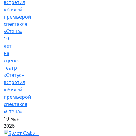
10
лет
на
сцене:
театр
«Статус»
встретил
юбилей
премьерой
спектакля
«Стена»
10 мая
2026