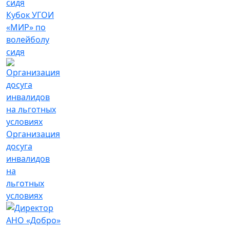
Кубок УГОИ
«МИР» по
волейболу
сидя
Организация
досуга
инвалидов
на
льготных
условиях