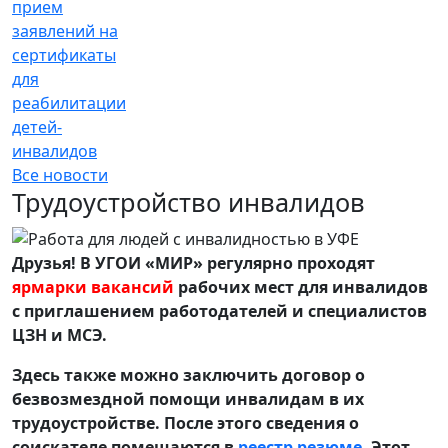
прием
заявлений на
сертификаты
для
реабилитации
детей-
инвалидов
Все новости
Трудоустройство инвалидов
Друзья! В УГОИ «МИР» регулярно проходят
ярмарки вакансий
рабочих мест для инвалидов
с приглашением работодателей и специалистов
ЦЗН и МСЭ.
Здесь также можно заключить договор о
безвозмездной помощи инвалидам в их
трудоустройстве. После этого сведения о
соискателе помещаются в
реестр резюме
. Этот