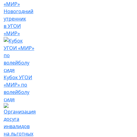
Новогодний
утренник
в УГОИ
«МИР»
Кубок УГОИ
«МИР» по
волейболу
сидя