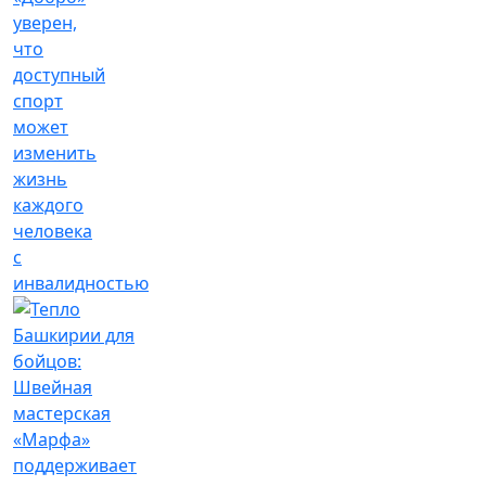
уверен,
что
доступный
спорт
может
изменить
жизнь
каждого
человека
с
инвалидностью