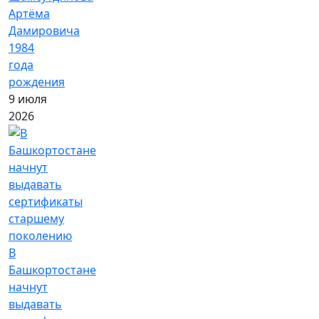
Артёма
Дамировича
1984
года
рождения
9 июля
2026
В
Башкортостане
начнут
выдавать