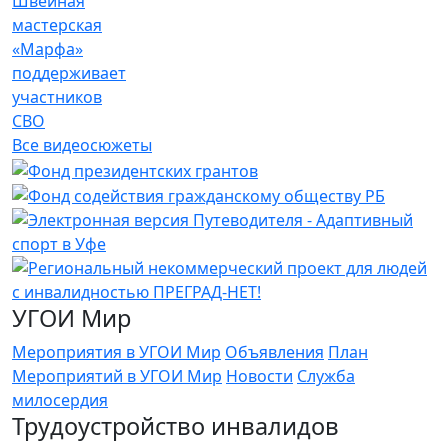
Швейная
мастерская
«Марфа»
поддерживает
участников
СВО
Все видеосюжеты
УГОИ Мир
Мероприятия в УГОИ Мир
Объявления
План
Мероприятий в УГОИ Мир
Новости
Служба
милосердия
Трудоустройство инвалидов