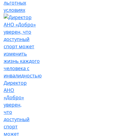
льготных
условиях
Директор
АНО
«Добро»
уверен,
что
доступный
спорт
может