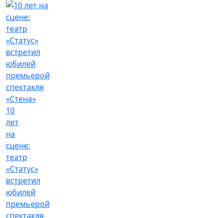
10
лет
на
сцене:
театр
«Статус»
встретил
юбилей
премьерой
спектакля