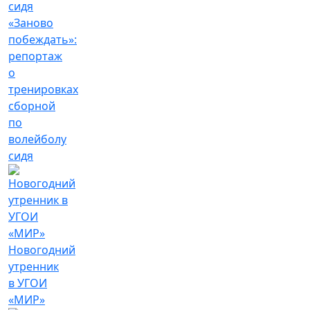
«Заново
побеждать»:
репортаж
о
тренировках
сборной
по
волейболу
сидя
Новогодний
утренник
в УГОИ
«МИР»