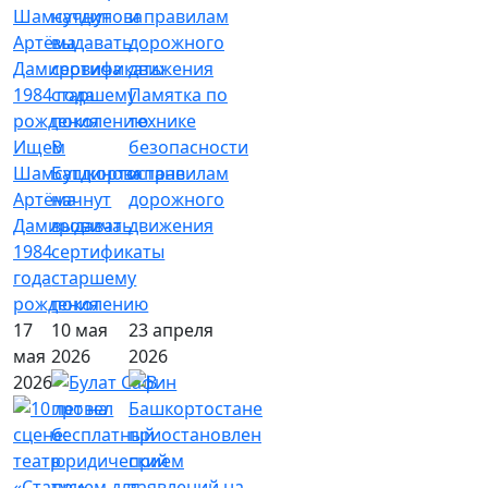
Памятка по
технике
Ищем
В
безопасности
Шамсутдинова
Башкортостане
и правилам
Артёма
начнут
дорожного
Дамировича
выдавать
движения
1984
сертификаты
года
старшему
рождения
поколению
17
10 мая
23 апреля
мая
2026
2026
2026