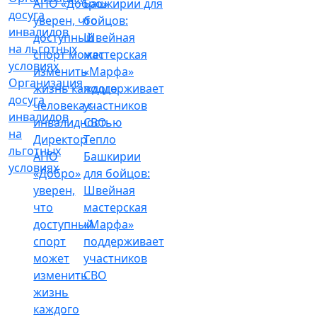
Организация
досуга
инвалидов
на
Директор
Тепло
льготных
АНО
Башкирии
условиях
«Добро»
для бойцов:
уверен,
Швейная
что
мастерская
доступный
«Марфа»
спорт
поддерживает
может
участников
изменить
СВО
жизнь
каждого