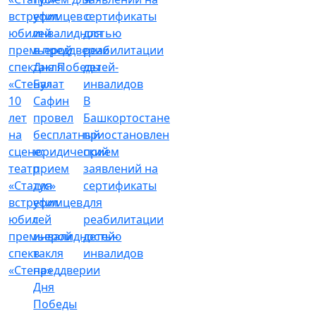
Булат
10
Сафин
В
лет
провел
Башкортостане
на
бесплатный
приостановлен
сцене:
юридический
прием
театр
прием
заявлений на
«Статус»
для
сертификаты
встретил
уфимцев
для
юбилей
с
реабилитации
премьерой
инвалидностью
детей-
спектакля
в
инвалидов
«Стена»
преддверии
Дня
Победы