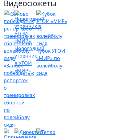
Видеосюжеты
Новогодний
Кубок УГОИ
утренник
«МИР» по
в УГОИ
«Заново
волейболу
«МИР»
побеждать»:
сидя
репортаж
о
тренировках
сборной
по
волейболу
сидя