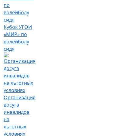
Кубок УГОИ
«МИР» по
волейболу
сидя
Организация
досуга
инвалидов
на
льготных
условиях