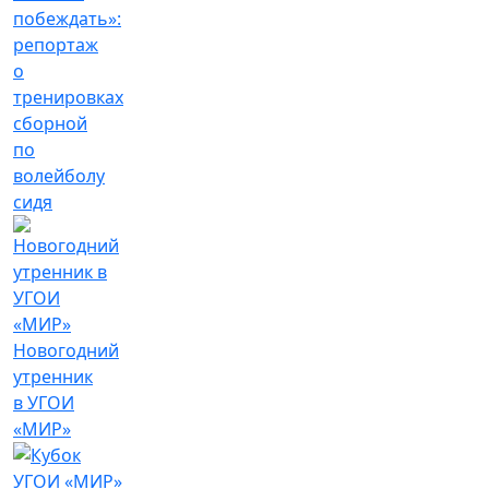
побеждать»:
репортаж
о
тренировках
сборной
по
волейболу
сидя
Новогодний
утренник
в УГОИ
«МИР»