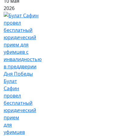
10 мая
2026
Булат
Сафин
провел
бесплатный
юридический
прием
для
уфимцев