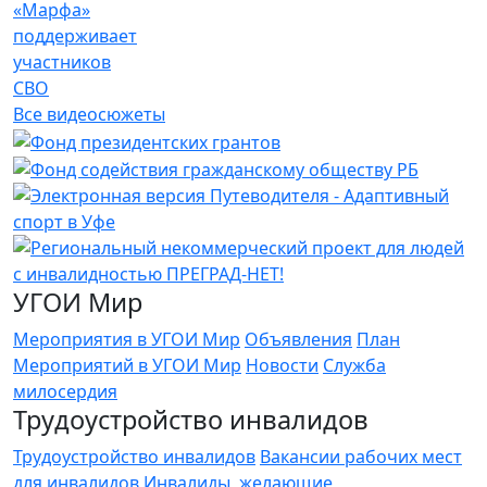
«Марфа»
поддерживает
участников
СВО
Все видеосюжеты
УГОИ Мир
Мероприятия в УГОИ Мир
Объявления
План
Мероприятий в УГОИ Мир
Новости
Служба
милосердия
Трудоустройство инвалидов
Трудоустройство инвалидов
Вакансии рабочих мест
для инвалидов
Инвалиды, желающие