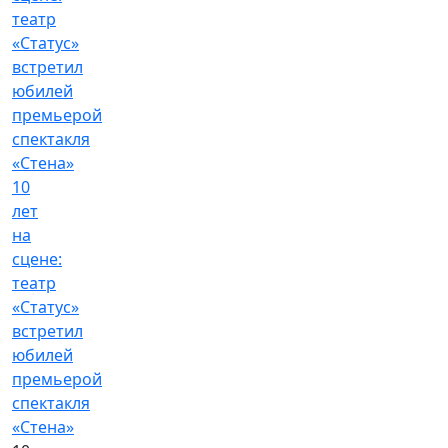
10
лет
на
сцене:
театр
«Статус»
встретил
юбилей
премьерой
спектакля
«Стена»