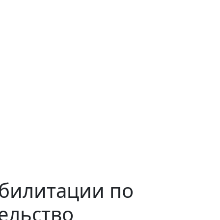
абилитации по
ельство