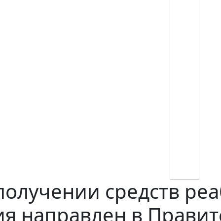
получении средств ре
я направлен в Правит