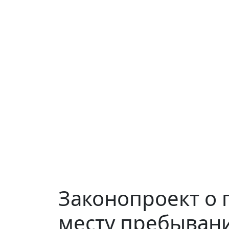
Законопроект о 
месту пребывани